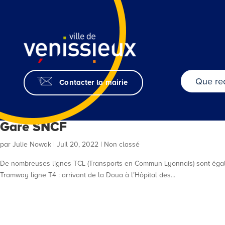
Skip
to
Content
Contacter la mairie
Gare SNCF
par
Julie Nowak
|
Juil 20, 2022
| Non classé
De nombreuses lignes TCL (Transports en Commun Lyonnais) sont égalemen
Tramway ligne T4 : arrivant de la Doua à l’Hôpital des...