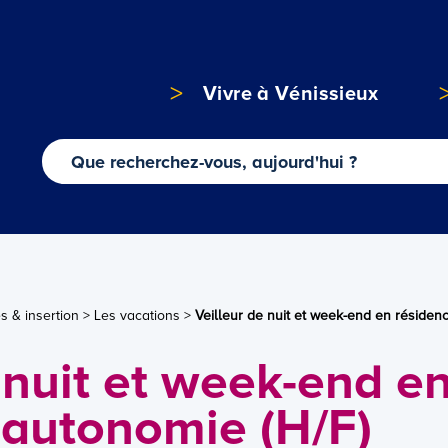
Vivre à Vénissieux
s & insertion
>
Les vacations
>
Veilleur de nuit et week-end en résiden
 nuit et week-end e
 autonomie (H/F)