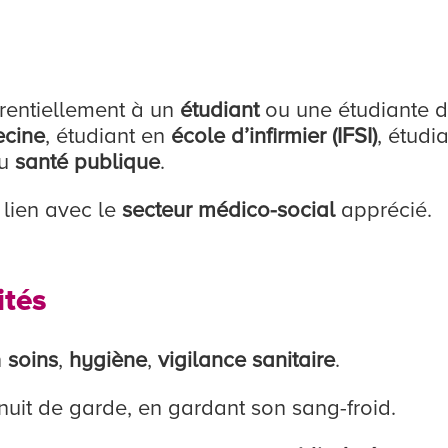
rentiellement à un
étudiant
ou une étudiante d
cine
, étudiant en
école d’infirmier (IFSI)
, étudi
u
santé publique
.
 lien avec le
secteur médico-social
apprécié.
ités
n
soins
,
hygiène
,
vigilance sanitaire
.
uit de garde, en gardant son sang-froid.