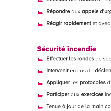
Répondre
aux
appels d’ur
Réagir rapidement
et ave
Sécurité incendie
Effectuer les rondes
de sécu
Intervenir
en cas de
décle
Appliquer
les
protocoles
d’
Participer
aux
exercices
inc
Tenue à jour de la main cou