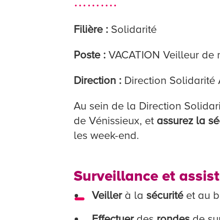
……….
Filière :
Solidarité
Poste :
VACATION Veilleur de n
Direction :
Direction Solidarité
Au sein de la Direction Solida
de Vénissieux, et
assurez la sé
les week-end.
Surveillance et assis
Veiller
à la
sécurité
et au b
Effectuer
des
rondes
de sur