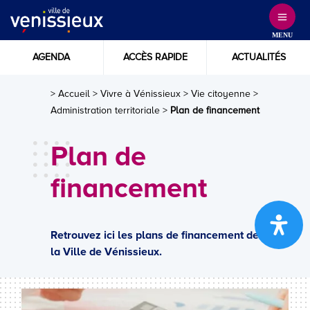
Skip
to
MENU
Content
AGENDA
ACCÈS RAPIDE
ACTUALITÉS
> Accueil
>
Vivre à Vénissieux
>
Vie citoyenne
>
Administration territoriale
>
Plan de financement
Plan de
financement
Retrouvez ici les plans de financement de
la Ville de Vénissieux.