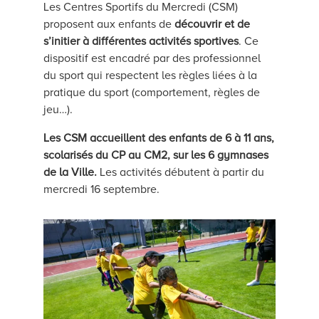
Les Centres Sportifs du Mercredi (CSM)
Tribunal doit être fourni.
proposent aux enfants de
découvrir et de
s’initier à différentes activités sportives
. Ce
Le certificat de scolarité pour les enfants
dispositif est encadré par des professionnel
Vénissians non scolarisés dans les écoles
du sport qui respectent les règles liées à la
publiques de Vénissieux.
pratique du sport (comportement, règles de
jeu…).
Les CSM accueillent des enfants de 6 à 11 ans,
Pièces nécessaires pour bénéficier des
scolarisés du CP au CM2, sur les 6 gymnases
critères de priorisation pour les accueils
de la Ville.
Les activités débutent à partir du
périscolaires du mercredi :
mercredi 16 septembre.
Justificatif d’activité professionnelle du
foyer : contrat de travail en cours ou
attestation employeur ou attestation Pôle
Emploi ou attestation de formation ou
inscription au registre du commerce et
des sociétés ou au répertoire des métiers
ou déclaration de création d’auto-