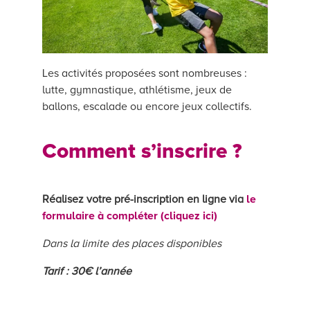
entreprise.
Monoparentalité : attestation CAF ou
jugement du Tribunal.
Les activités proposées sont nombreuses :
Problématique de santé de l’enfant et/ou
lutte, gymnastique, athlétisme, jeux de
du (des) parent(s) et/ou d’un membre de
ballons, escalade ou encore jeux collectifs.
la fratrie : certificat médical de moins de 3
mois, justificatif affection maladie longue
Comment s’inscrire ?
durée.
Situation de handicap de l’enfant et/ou
Réalisez votre pré-inscription en ligne via
le
du (des) parent(s) et/ou d’un membre de
formulaire à compléter (cliquez ici)
la fratrie : attestation bénéficiaire de
l’AEEH ou de l’AAH ou de la PCH enfant
Dans la limite des places disponibles
ou attestation de RQTH ou carte
Tarif : 30€ l’année
d’invalidité ou carte mobilité inclusion.