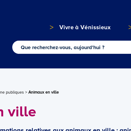
Vivre à Vénissieux
ne publiques
>
Animaux en ville
 ville
rmations relatives aux animaux en ville : an