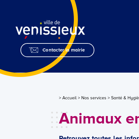
Skip
to
Content
Contacter la mairie
> Accueil
>
Nos services
>
Santé & Hygiè
Animaux en
Retrouvez toutes les info