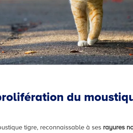
prolifération du moustiq
oustique tigre, reconnaissable à ses
rayures no