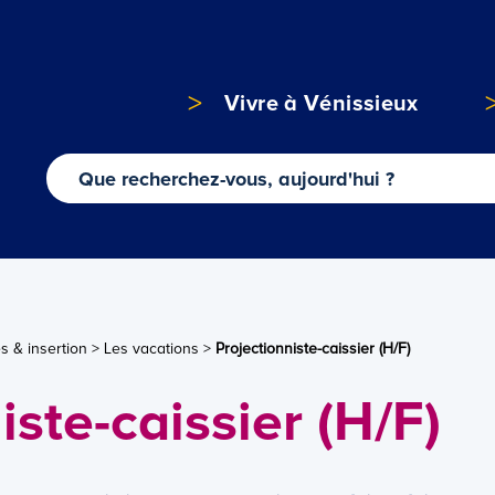
Vivre à Vénissieux
s & insertion
>
Les vacations
>
Projectionniste-caissier (H/F)
iste-caissier (H/F)