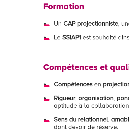
Formation
Un
CAP projectionniste
, u
Le
SSIAP1
est souhaité ain
Compétences et qual
Compétences
en
projectio
Rigueur
,
organisation
,
ponc
aptitude à la collaboration
Sens du relationnel
,
amabil
dont devoir de réserve,