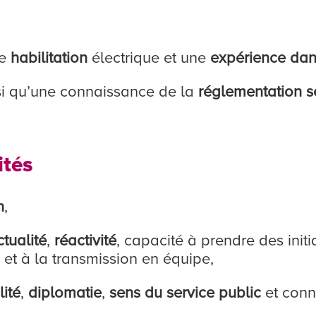
ne
habilitation
électrique et une
expérience dans
si qu’une connaissance de la
réglementation s
ités
n
,
tualité
,
réactivité
, capacité à prendre des init
 et à la transmission en équipe,
ité
,
diplomatie
,
sens du service public
et con