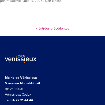
par
influactive
|
Juin 17, 2025
| Non classé
« Entrées précédentes
Mairie de Vénissieux
5 avenue Marcel-Houël
BP 24 69631
Vénissieux Cédex
Tél 04 72 21 44 44