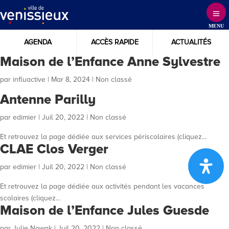
Skip
to
MENU
Content
AGENDA
ACCÈS RAPIDE
ACTUALITÉS
Maison de l’Enfance Anne Sylvestre
par
influactive
|
Mar 8, 2024
| Non classé
Antenne Parilly
par
edimier
|
Juil 20, 2022
| Non classé
Et retrouvez la page dédiée aux services périscolaires (cliquez...
CLAE Clos Verger
par
edimier
|
Juil 20, 2022
| Non classé
Et retrouvez la page dédiée aux activités pendant les vacances
scolaires (cliquez...
Maison de l’Enfance Jules Guesde
par
Julie Nowak
|
Juil 20, 2022
| Non classé