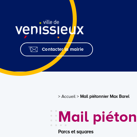
Skip
to
Content
Contacter la mairie
> Accueil
>
Mail piétonnier Max Barel
Mail piéto
Parcs et squares