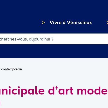
Vivre à Vénissieux
t contemporain
nicipale d’art mode
n